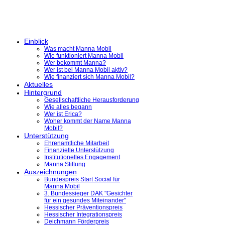
Einblick
Was macht Manna Mobil
Wie funktioniert Manna Mobil
Wer bekommt Manna?
Wer ist bei Manna Mobil aktiv?
Wie finanziert sich Manna Mobil?
Aktuelles
Hintergrund
Gesellschaftliche Herausforderung
Wie alles begann
Wer ist Erica?
Woher kommt der Name Manna
Mobil?
Unterstützung
Ehrenamtliche Mitarbeit
Finanzielle Unterstützung
Institutionelles Engagement
Manna Stiftung
Auszeichnungen
Bundespreis Start Social für
Manna Mobil
3. Bundessieger DAK "Gesichter
für ein gesundes Miteinander"
Hessischer Präventionspreis
Hessischer Integrationspreis
Deichmann Förderpreis