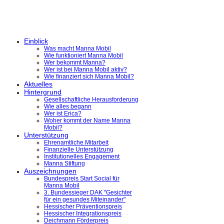
Einblick
Was macht Manna Mobil
Wie funktioniert Manna Mobil
Wer bekommt Manna?
Wer ist bei Manna Mobil aktiv?
Wie finanziert sich Manna Mobil?
Aktuelles
Hintergrund
Gesellschaftliche Herausforderung
Wie alles begann
Wer ist Erica?
Woher kommt der Name Manna
Mobil?
Unterstützung
Ehrenamtliche Mitarbeit
Finanzielle Unterstützung
Institutionelles Engagement
Manna Stiftung
Auszeichnungen
Bundespreis Start Social für
Manna Mobil
3. Bundessieger DAK "Gesichter
für ein gesundes Miteinander"
Hessischer Präventionspreis
Hessischer Integrationspreis
Deichmann Förderpreis