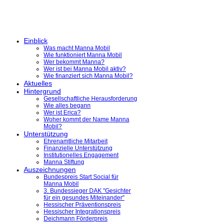
Einblick
Was macht Manna Mobil
Wie funktioniert Manna Mobil
Wer bekommt Manna?
Wer ist bei Manna Mobil aktiv?
Wie finanziert sich Manna Mobil?
Aktuelles
Hintergrund
Gesellschaftliche Herausforderung
Wie alles begann
Wer ist Erica?
Woher kommt der Name Manna
Mobil?
Unterstützung
Ehrenamtliche Mitarbeit
Finanzielle Unterstützung
Institutionelles Engagement
Manna Stiftung
Auszeichnungen
Bundespreis Start Social für
Manna Mobil
3. Bundessieger DAK "Gesichter
für ein gesundes Miteinander"
Hessischer Präventionspreis
Hessischer Integrationspreis
Deichmann Förderpreis