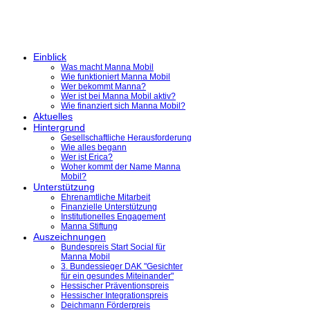
Einblick
Was macht Manna Mobil
Wie funktioniert Manna Mobil
Wer bekommt Manna?
Wer ist bei Manna Mobil aktiv?
Wie finanziert sich Manna Mobil?
Aktuelles
Hintergrund
Gesellschaftliche Herausforderung
Wie alles begann
Wer ist Erica?
Woher kommt der Name Manna
Mobil?
Unterstützung
Ehrenamtliche Mitarbeit
Finanzielle Unterstützung
Institutionelles Engagement
Manna Stiftung
Auszeichnungen
Bundespreis Start Social für
Manna Mobil
3. Bundessieger DAK "Gesichter
für ein gesundes Miteinander"
Hessischer Präventionspreis
Hessischer Integrationspreis
Deichmann Förderpreis