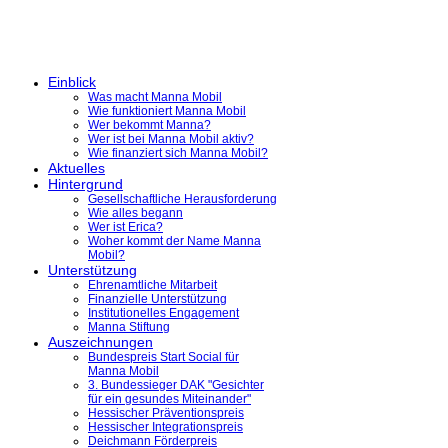
Einblick
Was macht Manna Mobil
Wie funktioniert Manna Mobil
Wer bekommt Manna?
Wer ist bei Manna Mobil aktiv?
Wie finanziert sich Manna Mobil?
Aktuelles
Hintergrund
Gesellschaftliche Herausforderung
Wie alles begann
Wer ist Erica?
Woher kommt der Name Manna
Mobil?
Unterstützung
Ehrenamtliche Mitarbeit
Finanzielle Unterstützung
Institutionelles Engagement
Manna Stiftung
Auszeichnungen
Bundespreis Start Social für
Manna Mobil
3. Bundessieger DAK "Gesichter
für ein gesundes Miteinander"
Hessischer Präventionspreis
Hessischer Integrationspreis
Deichmann Förderpreis