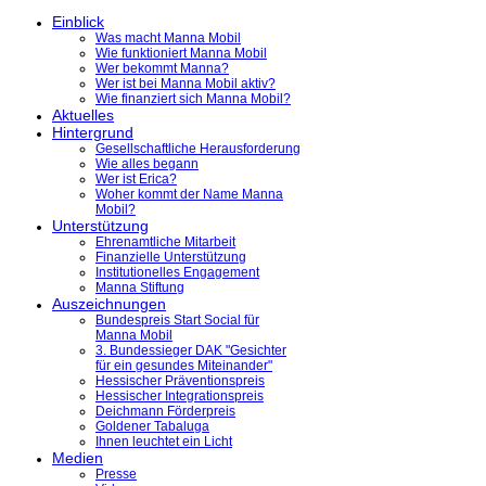
Einblick
Was macht Manna Mobil
Wie funktioniert Manna Mobil
Wer bekommt Manna?
Wer ist bei Manna Mobil aktiv?
Wie finanziert sich Manna Mobil?
Aktuelles
Hintergrund
Gesellschaftliche Herausforderung
Wie alles begann
Wer ist Erica?
Woher kommt der Name Manna
Mobil?
Unterstützung
Ehrenamtliche Mitarbeit
Finanzielle Unterstützung
Institutionelles Engagement
Manna Stiftung
Auszeichnungen
Bundespreis Start Social für
Manna Mobil
3. Bundessieger DAK "Gesichter
für ein gesundes Miteinander"
Hessischer Präventionspreis
Hessischer Integrationspreis
Deichmann Förderpreis
Goldener Tabaluga
Ihnen leuchtet ein Licht
Medien
Presse