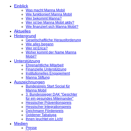
Einblick
Was macht Manna Mobil
Wie funktioniert Manna Mobil
Wer bekommt Manna?
Wer ist bei Manna Mobil aktiv?
Wie finanziert sich Manna Mobil?
Aktuelles
Hintergrund
Gesellschaftliche Herausforderung
Wie alles begann
Wer ist Erica?
Woher kommt der Name Manna
Mobil?
Unterstützung
Ehrenamtliche Mitarbeit
Finanzielle Unterstützung
Institutionelles Engagement
Manna Stiftung
Auszeichnungen
Bundespreis Start Social für
Manna Mobil
3. Bundessieger DAK "Gesichter
für ein gesundes Miteinander"
Hessischer Präventionspreis
Hessischer Integrationspreis
Deichmann Förderpreis
Goldener Tabaluga
Ihnen leuchtet ein Licht
Medien
Presse