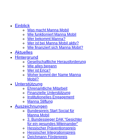
Einblick
Was macht Manna Mobil
Wie funktioniert Manna Mobil
Wer bekommt Manna?
Wer ist bei Manna Mobil aktiv?
Wie finanziert sich Manna Mobil?
Aktuelles
Hintergrund
Gesellschaftliche Herausforderung
Wie alles begann
Wer ist Erica?
Woher kommt der Name Manna
Mobil?
Unterstützung
Ehrenamtliche Mitarbeit
Finanzielle Unterstützung
Institutionelles Engagement
Manna Stiftung
Auszeichnungen
Bundespreis Start Social für
Manna Mobil
3. Bundessieger DAK "Gesichter
für ein gesundes Miteinander"
Hessischer Präventionspreis
Hessischer Integrationspreis
Deichmann Förderpreis