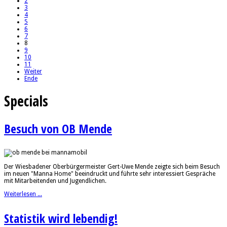
2
3
4
5
6
7
8
9
10
11
Weiter
Ende
Specials
Besuch von OB Mende
Der Wiesbadener Oberbürgermeister Gert-Uwe Mende zeigte sich beim Besuch
im neuen "Manna Home" beeindruckt und führte sehr interessiert Gespräche
mit Mitarbeitenden und Jugendlichen.
Weiterlesen ...
Statistik wird lebendig!