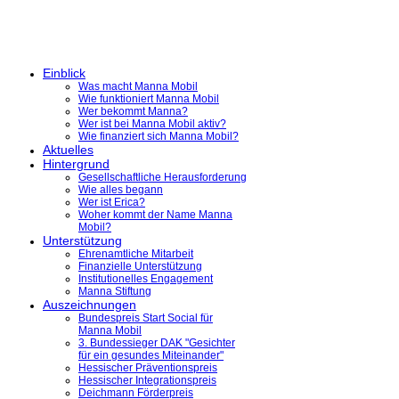
Einblick
Was macht Manna Mobil
Wie funktioniert Manna Mobil
Wer bekommt Manna?
Wer ist bei Manna Mobil aktiv?
Wie finanziert sich Manna Mobil?
Aktuelles
Hintergrund
Gesellschaftliche Herausforderung
Wie alles begann
Wer ist Erica?
Woher kommt der Name Manna
Mobil?
Unterstützung
Ehrenamtliche Mitarbeit
Finanzielle Unterstützung
Institutionelles Engagement
Manna Stiftung
Auszeichnungen
Bundespreis Start Social für
Manna Mobil
3. Bundessieger DAK "Gesichter
für ein gesundes Miteinander"
Hessischer Präventionspreis
Hessischer Integrationspreis
Deichmann Förderpreis