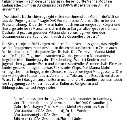
teilgenommen. Nach dem Landessieg in Hessen durfte Manna Mobil im
Endausscheid um den Bundespreis des DAK-Wettbewerbs den 3. Platz
einnehmen.
„Die aktuelle Nachrichtenlage gibt vielen zunehmend das Gefühl, die Welt sei
aus den Fugen geraten“, sagte DAK-Vorstandschef Andreas Storm bei der
Preisverleihung. „Die vielen Krisen haben auch Auswirkungen auf Körper und
Seele, gerade wenn Menschen sich mit ihren Sorgen allein gelassen fühlen.
Deshalb ist jetzt ein gesundes Miteinander so wichtig, weil dies den
Zusammenhalt stärkt und somit auch die Gesundheit fördert.“
Die Siegerprojekte 2023 zeigen mit ihren Initiativen, dass genau das möglich
sei. Ihr Engagement habe deshalb in diesen herausfordernden Zeiten auch
Vorbildcharakter für die ganze Gesellschaft. Das Team von Manna Mobil
schaffe Tag für Tag einen besonderen Ort des gesunden Miteinanders,
begründete die Bundesjury ihre Entscheidung. Es bietet Kindern und
Jugendlichen gesundes Essen und das in respektvoller Gemeinschaft. Für viele
Kinder gebe es mittags oft etwas Süßes oder Chips. Das Manna Mobil
ermögliche ihnen hingegen den Genuss eines vollwertigen Mittagessens. „Drei
der wichtigsten Zutaten dabei: Verständnis, Toleranz und Respekt. Auf diese
Weise fördert das gemeinsame Essen nicht nur die Gesundheit, sondern auch
die Begegnung von Kindern aus allen Kulturen, Religionen und
Bildungsschichten auf Augenhöhe.
Foto: Bundessiegerehrung „Gesundes Miteinander“ in Hamburg
vlnr.: Thomas Bodmer (Vize-Vorstandschef DAK-Gesundheit),
Gabriele Abshagen (Erica’s Manna Mobil e.V.), Andreas Storm
(Vorstandschef DAK-Gesundheit), Dr. Ute Wiedemann
(Vorstandsmitglied DAK-Gesundheit)
Bildrechte:
DAK-Gesundheit/Florian Läufer