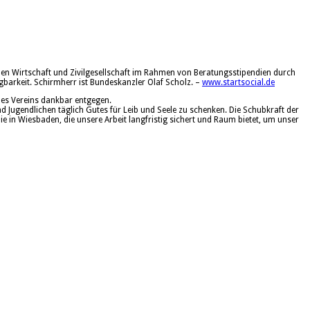
hen Wirtschaft und Zivilgesellschaft im Rahmen von Beratungsstipendien durch
agbarkeit. Schirmherr ist Bundeskanzler Olaf Scholz. –
www.startsocial.de
des Vereins dankbar entgegen.
d Jugendlichen täglich Gutes für Leib und Seele zu schenken. Die Schubkraft der
ie in Wiesbaden, die unsere Arbeit langfristig sichert und Raum bietet, um unser