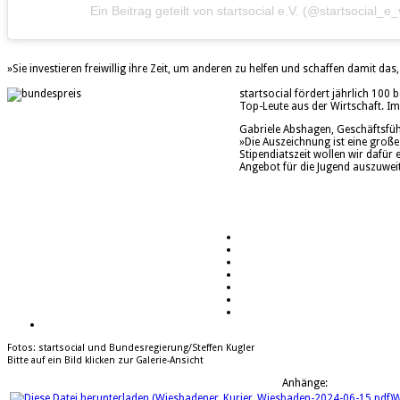
Ein Beitrag geteilt von startsocial e.V. (@startsocial_e_
»Sie investieren freiwillig ihre Zeit, um anderen zu helfen und schaffen damit 
startsocial fördert jährlich 10
Top-Leute aus der Wirtschaft. Im 
Gabriele Abshagen, Geschäftsführ
»Die Auszeichnung ist eine große
Stipendiatszeit wollen wir dafür 
Angebot für die Jugend auszuwei
Fotos: startsocial und Bundesregierung/Steffen Kugler
Bitte auf ein Bild klicken zur Galerie-Ansicht
Anhänge:
W