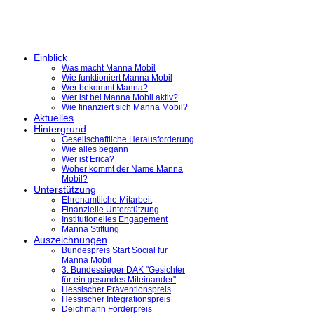
Einblick
Was macht Manna Mobil
Wie funktioniert Manna Mobil
Wer bekommt Manna?
Wer ist bei Manna Mobil aktiv?
Wie finanziert sich Manna Mobil?
Aktuelles
Hintergrund
Gesellschaftliche Herausforderung
Wie alles begann
Wer ist Erica?
Woher kommt der Name Manna
Mobil?
Unterstützung
Ehrenamtliche Mitarbeit
Finanzielle Unterstützung
Institutionelles Engagement
Manna Stiftung
Auszeichnungen
Bundespreis Start Social für
Manna Mobil
3. Bundessieger DAK "Gesichter
für ein gesundes Miteinander"
Hessischer Präventionspreis
Hessischer Integrationspreis
Deichmann Förderpreis