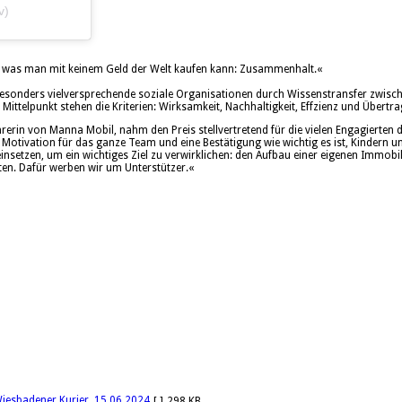
v)
das, was man mit keinem Geld der Welt kaufen kann: Zusammenhalt.«
0 besonders vielversprechende soziale Organisationen durch Wissenstransfer zwisc
Mittelpunkt stehen die Kriterien: Wirksamkeit, Nachhaltigkeit, Effzienz und Übertr
erin von Manna Mobil, nahm den Preis stellvertretend für die vielen Engagierten 
 Motivation für das ganze Team und eine Bestätigung wie wichtig es ist, Kindern un
einsetzen, um ein wichtiges Ziel zu verwirklichen: den Aufbau einer eigenen Immobil
ten. Dafür werben wir um Unterstützer.«
iesbadener Kurier, 15.06.2024
[ ]
298 KB